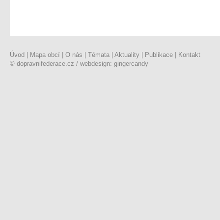
Úvod
|
Mapa obcí
|
O nás
|
Témata
|
Aktuality
|
Publikace
|
Kontakt
© dopravnifederace.cz
/
webdesign: gingercandy