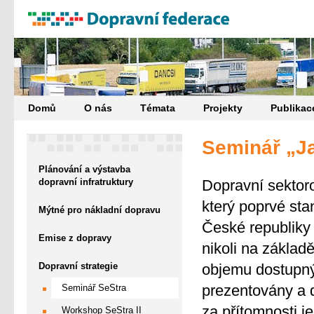
Domů
O nás
Témata
Projekty
Publikac
Seminář „Ja
Plánování a výstavba
dopravní infratruktury
Dopravní sektoro
který poprvé stan
Mýtné pro nákladní dopravu
České republiky 
Emise z dopravy
nikoli na základ
Dopravní strategie
objemu dostupný
prezentovány a d
Seminář SeStra
za přítomnosti je
Workshop SeStra II