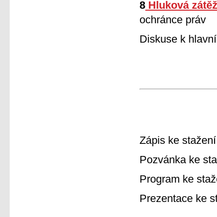
8
Hluková zátěž
ochránce práv
Diskuse k hlav
Zápis ke stažen
Pozvánka ke st
Program ke sta
Prezentace ke st